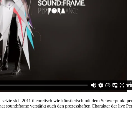
und setzte sich 2011 theoretisch wie künstlerisch mit dem Schwerpunk
 hat sound:frame verstärkt auch den prozesshaften Charakter der live P