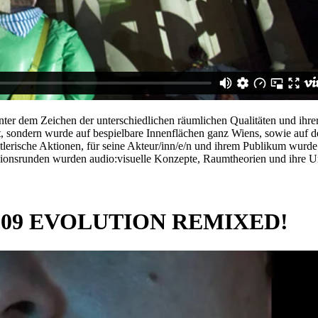
unter dem Zeichen der unterschiedlichen räumlichen Qualitäten und ihr
Ort, sondern wurde auf bespielbare Innenflächen ganz Wiens, sowie au
tlerische Aktionen, für seine Akteur/inn/e/n und ihrem Publikum wurde
ussionsrunden wurden audio:visuelle Konzepte, Raumtheorien und ihre 
009 EVOLUTION REMIXED!