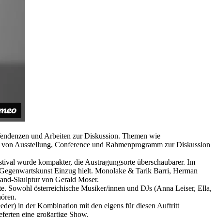
 Tendenzen und Arbeiten zur Diskussion. Themen wie
men von Ausstellung, Conference und Rahmenprogramm zur Diskussion
ival wurde kompakter, die Austragungsorte überschaubarer. Im
 Gegenwartskunst Einzug hielt. Monolake & Tarik Barri, Herman
nwand-Skulptur von Gerald Moser.
owohl österreichische Musiker/innen und DJs (Anna Leiser, Ella,
hören.
r) in der Kombination mit den eigens für diesen Auftritt
eferten eine großartige Show.