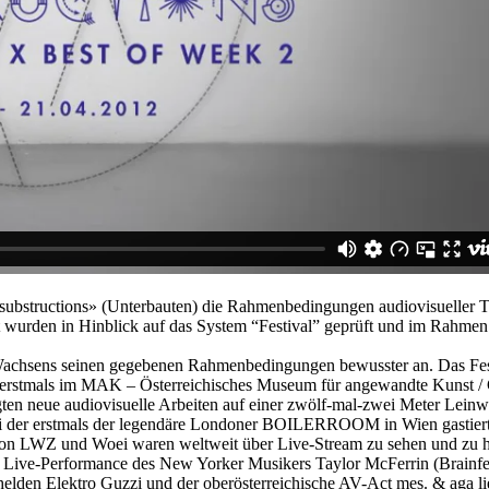
l «substructions» (Unterbauten) die Rahmenbedingungen audiovisueller
it wurden in Hinblick auf das System “Festival” geprüft und im Rah
 Wachsens seinen gegebenen Rahmenbedingungen bewusster an. Das Fest
e erstmals im MAK – Österreichisches Museum für angewandte Kunst /
gten neue audiovisuelle Arbeiten auf einer zwölf-mal-zwei Meter Lei
r erstmals der legendäre Londoner BOILERROOM in Wien gastierte. S
s von LWZ und Woei waren weltweit über Live-Stream zu sehen und zu 
ive-Performance des New Yorker Musikers Taylor McFerrin (Brainfeede
elden Elektro Guzzi und der oberösterreichische AV-Act mes. & aga li