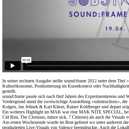
In seiner sechsten Ausgabe stellte sound:frame 2012 unter dem Tite
Kulturökonomie, Positionierung im Kunstkontext oder Nachhaltigke
gestellt.
sound:frame passte sich nach fünf Jahren des Experimentierens und
Vordergrund stand die zweiwöchige Ausstellung «substructions», di
Kolgen, Jan Jelinek & Karl Kliem, Rainer Kohlberger und depart zei
Ein weiteres Highlight im MAK war eine MAK NITE SPECIAL, bei de
Cid Rim, The Clonious, minor sick, 7 Citizens) als auch die Visual
Am ersten Wochenende wurde im Brut gefeiert wo unter anderem die L
produzierten Live-Visuals von Valence beeindruckte. Auch die Lokalh