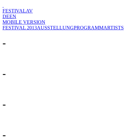
FESTIVAL
AV
DE
EN
MOBILE VERSION
FESTIVAL 2013
AUSSTELLUNG
PROGRAMM
ARTISTS
-
-
-
-